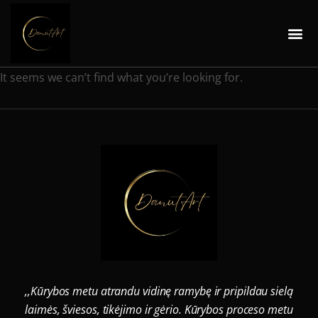
It seems we can’t find what you’re looking for.
,,Kūrybos metu atrandu vidinę ramybę ir pripildau sielą
laimės, šviesos, tikėjimo ir gėrio. Kūrybos proceso metu