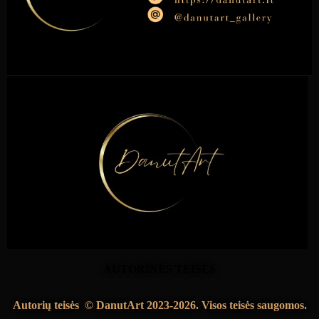
AUTORINĖS TEISĖS
Autorių teisės
© DanutArt 202
3-2026.
Visos teisės saugomos.