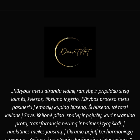
,,Kūrybos metu atrandu vidinę ramybę ir pripildau sielą
laimės, šviesos, tikėjimo ir gėrio. Kūrybos proceso metu
pasineriu į emocijų kupiną būseną. Ši būsena, tai tarsi
kelionė į Save. Kelionė pilna spalvų ir pojūčių, kuri nuramina
protą, transformuoja nerimą ir baimes į tyrą širdį, į
nuolatinės meilės jausmą, į tikrumo pojūtį bei harmoningą
gyvenimą. Kelionė, kuri atveria slapčiausias sielos gelmes.”