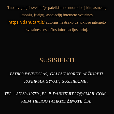
Tuo atveju, jei
svetainėje
pateikiamos nuorodos į kitų asmenų,
įmonių, įstaigų, asociacijų interneto svetaines,
https://danutart.lt/
autorius
neatsako už tokiose interneto
svetainėse esančios informacijos turinį.
SUSISIEKTI
PATIKO PAVEIKSLAS, GALBŪT NORITE APŽIŪRĖTI
PAVEIKSLĄ GYVAI?, SUSISIEKIME
:
TEL. +37060410759 , EL. P. DANUTART.LT@GMAIL.COM ,
ARBA TIESIOG PALIKITE
ŽINUTĘ
ČIA: