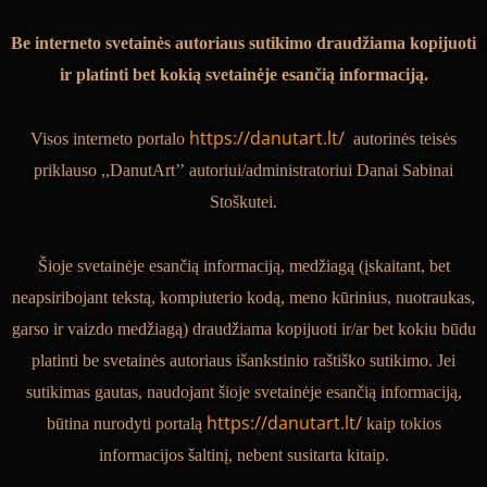
Be interneto svetainės autoriaus sutikimo draudžiama kopijuoti
ir platinti bet kokią svetainėje esančią informaciją.
https://danutart.lt/
Visos interneto portalo
autorinės teisės
priklauso
,,
DanutArt’’
autoriui/administratoriui
Danai Sabinai
Sto
škutei.
Šioje svetainėje esančią informaciją, medžiagą (įskaitant, bet
neapsiribojant tekstą, kompiuterio kodą, meno kūrinius, nuotraukas,
garso ir vaizdo medžiagą)
draudžiama kopijuoti ir/ar bet kokiu būdu
platinti be svetainės
autoriaus
išankstinio
raštiško
sutikimo. Jei
sutikimas gautas, naudojant šioje svetainėje esančią informaciją,
https://danutart.lt/
būtina nurodyti portalą
kaip tokios
informacijos šaltinį, nebent susitarta kitaip.